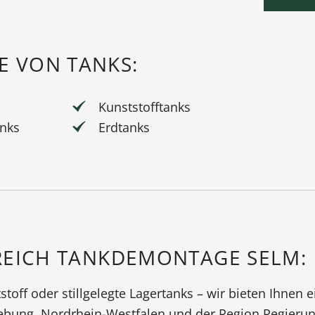
 VON TANKS:
Kunststofftanks
nks
Erdtanks
REICH TANKDEMONTAGE SELM:
tstoff oder stillgelegte Lagertanks – wir bieten Ihne
bung, Nordrhein-Westfalen und der Region Regierun