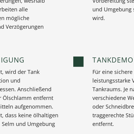
derungen, weshalb
Vorbereitung ste
beiten alle
und Umgebung sa
nen mögliche
wird.
und Verzögerungen
NIGUNG
TANKDEMO
t, wird der Tank
Für eine siche
tion und
leistungsstarke 
essen. Anschließend
Tankraums. Je 
er Ölschlamm entfernt
verschiedene We
mitteln aufgenommen.
oder Schneidbre
, dass keine ölhaltigen
traggerechte St
 in Selm und Umgebung
entfernt.